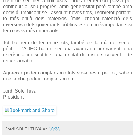
Hem de ser més ambiciosos. Liderar el territori passa per
contribuir al seu progrés, amb generositat però també amb
decisió, implicant-se i assolint noves fites, i sobretot portant-
lo més enllà dels mateixos límits, cridant l’atenció dels
inversors i dels governants públics. Serem més importants si
fem coses més importants.
Tot ho hem de fer entre tots, també de la mà del sector
públic. L’ADEG ha de ser una avançada permanent, una
referència indiscutible, una entitat de discurs solvent i de
recurs amable.
Agraeixo poder comptar amb tots vosaltres i, per tot, sabeu
que també podeu comptar amb mi.
Jordi Solé Tuyà
President
Jordi SOLÉ i TUYÀ
en
10:28