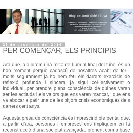
28 de desembre del 2014
PER COMENÇAR, ELS PRINCIPIS
Ara que ja albirem una mica de llum al final del túnel és un
bon moment perquè cadascú de nosaltres acabi de fer -
molts segurament ja ho hem fet- els darrers exercicis de
reflexió profunda i sincera, ja sigui col·lectivament o
individual, per prendre plena consciència de quines varen
ser les actituds i els valors que ens varen mancar, i que ens
va abocar a patir una de les pitjors crisis econòmiques dels
darrers cent anys.
Aquesta presa de consciència és imprescindible per tal que,
a partir d’ara, persones i empreses ens impliquem en la
reconstrucció d’una societat avançada, prenent com a base