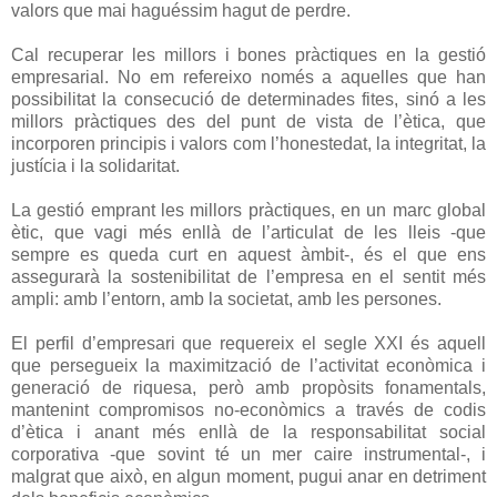
valors que mai haguéssim hagut de perdre.
Cal recuperar les millors i bones pràctiques en la gestió
empresarial. No em refereixo només a aquelles que han
possibilitat la consecució de determinades fites, sinó a les
millors pràctiques des del punt de vista de l’ètica, que
incorporen principis i valors com l’honestedat, la integritat, la
justícia i la solidaritat.
La gestió emprant les millors pràctiques, en un marc global
ètic, que vagi més enllà de l’articulat de les lleis -que
sempre es queda curt en aquest àmbit-, és el que ens
assegurarà la sostenibilitat de l’empresa en el sentit més
ampli: amb l’entorn, amb la societat, amb les persones.
El perfil d’empresari que requereix el segle XXI és aquell
que persegueix la maximització de l’activitat econòmica i
generació de riquesa, però amb propòsits fonamentals,
mantenint compromisos no-econòmics a través de codis
d’ètica i anant més enllà de la responsabilitat social
corporativa -que sovint té un mer caire instrumental-, i
malgrat que això, en algun moment, pugui anar en detriment